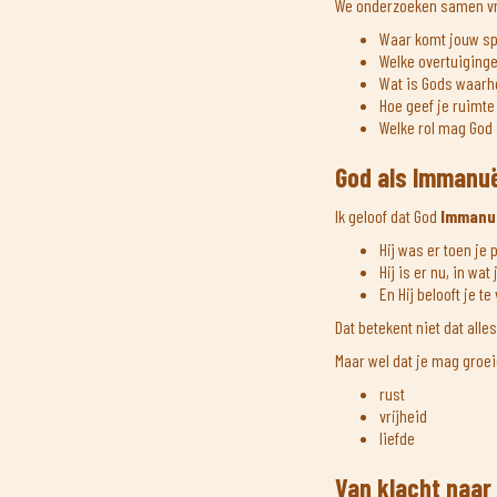
We onderzoeken samen vr
Waar komt jouw s
Welke overtuiging
Wat is Gods waarh
Hoe geef je ruimte
Welke rol mag God 
God als Immanuë
Ik geloof dat God
Immanu
Hij was er toen je 
Hij is er nu, in wat
En Hij belooft je t
Dat betekent niet dat alle
Maar wel dat je mag groei
rust
vrijheid
liefde
Van klacht naar