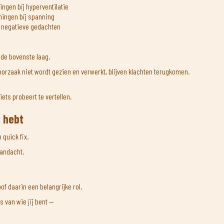
ngen bij hyperventilatie
ingen bij spanning
j negatieve gedachten
 de bovenste laag.
orzaak niet wordt gezien en verwerkt, blijven klachten terugkomen.
ets probeert te vertellen.
g hebt
 quick fix.
andacht.
oof daarin een belangrijke rol.
 van wie jij bent —