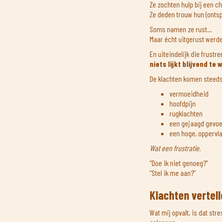
Ze zochten hulp bij een c
Ze deden trouw hun (onts
Soms namen ze rust...
Maar écht uitgerust werde
En uiteindelijk die frustr
niets lijkt blijvend te
De klachten komen steeds
vermoeidheid
hoofdpijn
rugklachten
een gejaagd gevoe
een hoge, oppervl
Wat een frustratie.
“Doe ik niet genoeg?”
“Stel ik me aan?”
Klachten vertel
Wat mij opvalt, is dat st