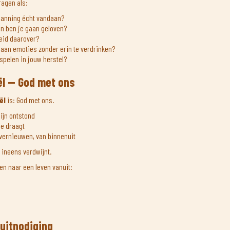
agen als:
panning écht vandaan?
en ben je gaan geloven?
eid daarover?
 aan emoties zonder erin te verdrinken?
spelen in jouw herstel?
l — God met ons
ël
is: God met ons.
pijn ontstond
 je draagt
e vernieuwen, van binnenuit
s ineens verdwijnt.
en naar een leven vanuit:
 uitnodiging