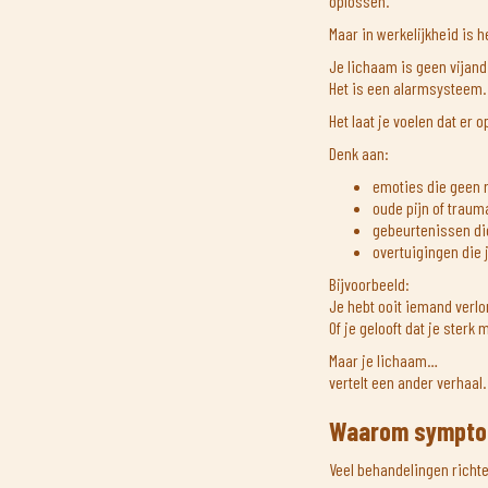
oplossen.
Maar in werkelijkheid is 
Je lichaam is geen vijand
Het is een alarmsysteem.
Het laat je voelen dat er 
Denk aan:
emoties die geen 
oude pijn of traum
gebeurtenissen di
overtuigingen die 
Bijvoorbeeld:
Je hebt ooit iemand verl
Of je gelooft dat je sterk
Maar je lichaam…
vertelt een ander verhaal.
Waarom symptoo
Veel behandelingen richte