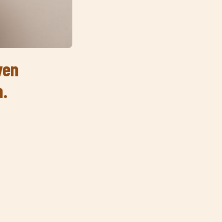
ven
n.