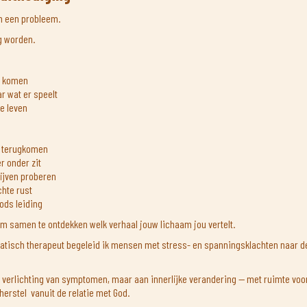
en een probleem.
g worden.
te komen
ar wat er speelt
te leven
n terugkomen
r onder zit
ijven proberen
chte rust
Gods leiding
om samen te ontdekken welk verhaal jouw lichaam jou vertelt.
matisch therapeut begeleid ik mensen met stress- en spanningsklachten naar d
 verlichting van symptomen, maar aan innerlijke verandering — met ruimte voor
erstel vanuit de relatie met God.