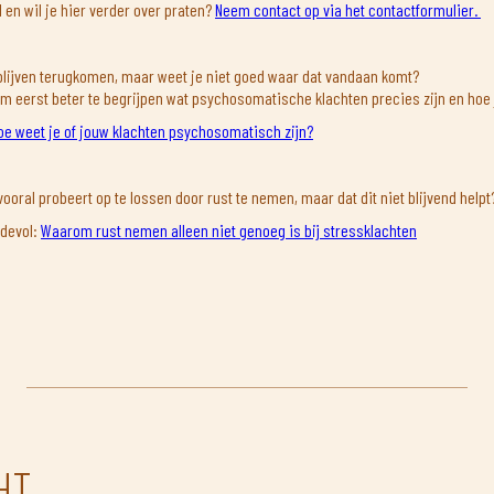
 en wil je hier verder over praten?
Neem contact op via het contactformulier.
 blijven terugkomen, maar weet je niet goed waar dat vandaan komt?
om eerst beter te begrijpen wat psychosomatische klachten precies zijn en hoe 
oe weet je of jouw klachten psychosomatisch zijn?
 vooral probeert op te lossen door rust te nemen, maar dat dit niet blijvend helpt
rdevol:
Waarom rust nemen alleen niet genoeg is bij stressklachten
HT