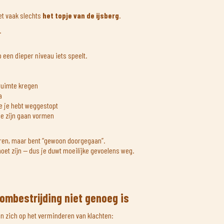
het vaak slechts
het topje van de ijsberg
.
.
op een dieper niveau iets speelt.
ruimte kregen
a
e je hebt weggestopt
je zijn gaan vormen
oren, maar bent “gewoon doorgegaan”.
 moet zijn — dus je duwt moeilijke gevoelens weg.
mbestrijding niet genoeg is
n zich op het verminderen van klachten: