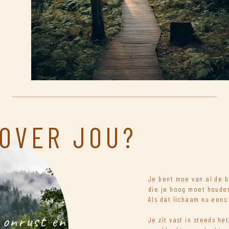
 OVER JOU?
Je bent moe van al de b
die je hoog moet houde
Als dat lichaam nu eens
 onrust en
Je zit vast in steeds het