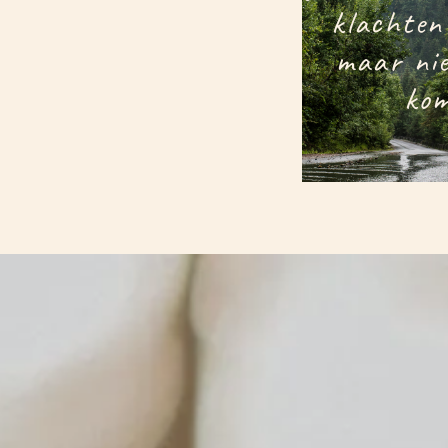
klachten
maar ni
ko