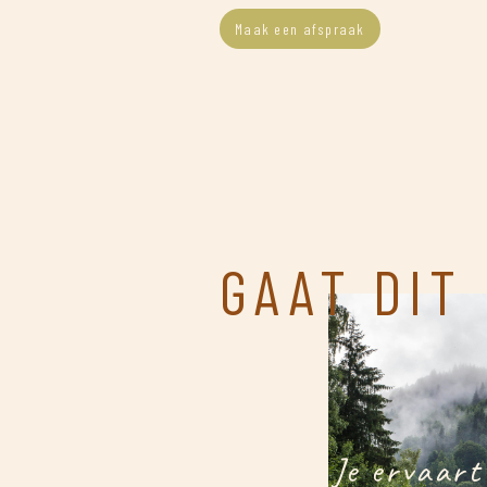
Maak een afspraak
GAAT DIT
Je ervaart