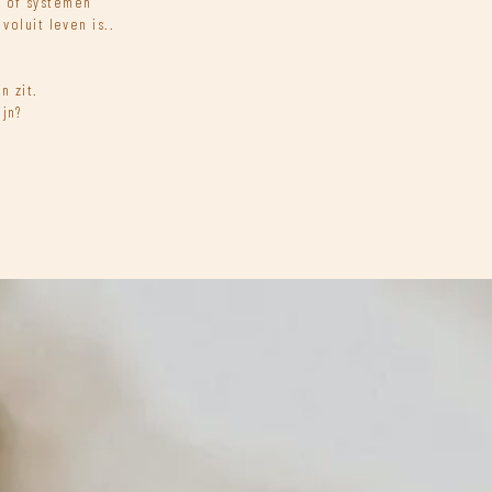
n of systemen
 voluit leven is..
n zit.
ijn?