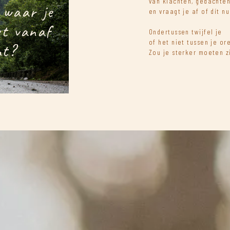
van klachten, gedachte
 waar je
en vraagt je af of dít nu
et vanaf
Ondertussen twijfel je
of het niet tussen je ore
mt?
Zou je sterker moeten z