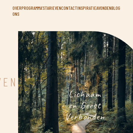
OVER
PROGRAMMA'S
TARIEVEN
CONTACT
INSPIRATIEAVONDEN
BLOG
ONS
VEN
Lichaam
en Geest
Verbonden