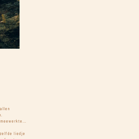
allen
n.
 meewerkte...
zelfde liedje