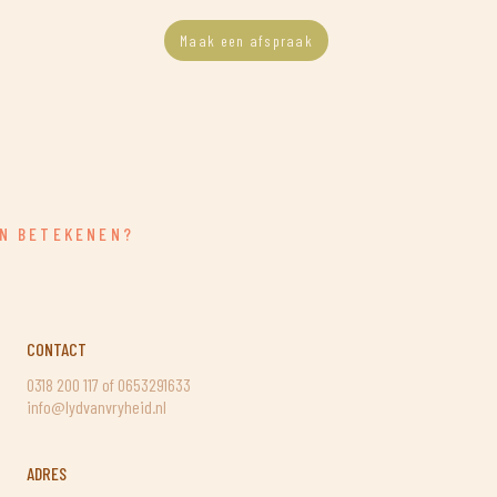
Maak een afspraak
AN BETEKENEN?
CONTACT
0318 200 117 of 0653291633
info@lydvanvryheid.nl
ADRES