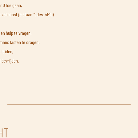
r U toe gaan,
 zal naast je staan!” (Jes. 41:10)
 en hulp te vragen,
rmans lasten te dragen.
 leiden,
 bevrijden.
HT