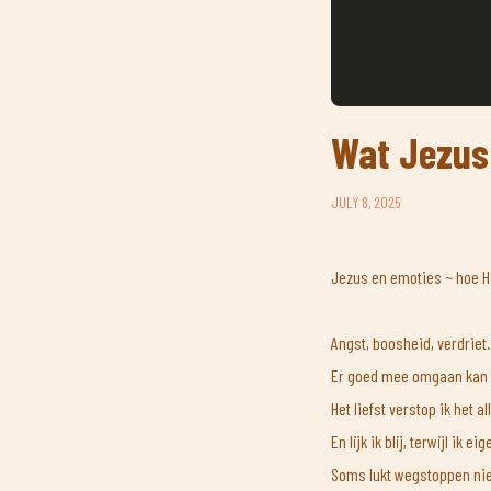
Wat Jezus 
JULY 8, 2025
Jezus en emoties ~ hoe Hi
Angst, boosheid, verdriet.
Er goed mee omgaan kan i
Het liefst verstop ik het a
En lijk ik blij, terwijl ik e
Soms lukt wegstoppen nie