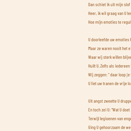
Dan schiet ik uit mijn sl
Heer, ik wil graag van U le
Hoe mijn emoties te regul
U doorleefde uw emoties 
Maar ze waren nooit het e
Waar wij sterk willen blijv
Huilt U. Zelfs als iedereen 
Wij zeggen: “ daar loop je
U liet uw tranen de vrije l
Uit angst zweette U drupp
En toch zei U: “Wat U doet 
Terwijl legioenen van eng
Ging U gehoorzaam de weg 