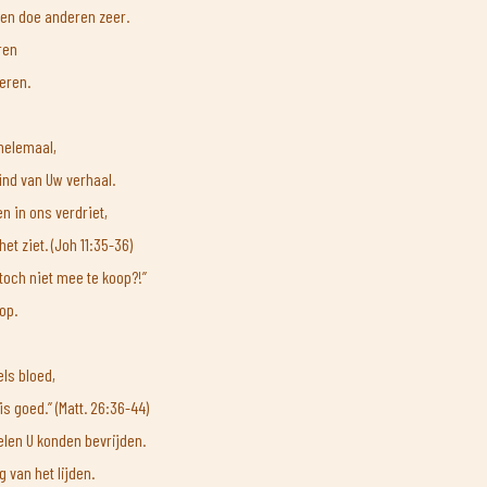
of en doe anderen zeer.
ren
eren.
helemaal,
ind van Uw verhaal.
en in ons verdriet,
het ziet. (Joh 11:35-36)
 toch niet mee te koop?!”
oop.
els bloed,
is goed.” (Matt. 26:36-44)
elen U konden bevrijden.
van het lijden.