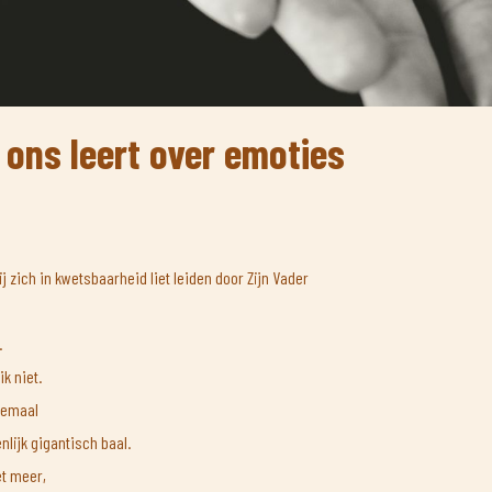
ons leert over emoties
j zich in kwetsbaarheid liet leiden door Zijn Vader
.
k niet.
llemaal
igenlijk gigantisch baal.
t meer,