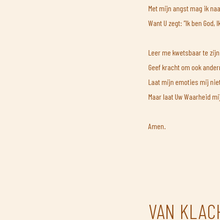
Met mijn angst mag ik naa
Want U zegt: ”Ik ben God, Ik
Leer me kwetsbaar te zijn
Geef kracht om ook ande
Laat mijn emoties mij niet
Maar laat Uw Waarheid mij
Amen.
VAN KLAC