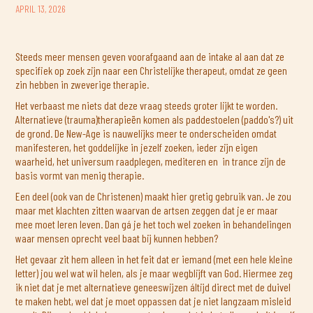
APRIL 13, 2026
Steeds meer mensen geven voorafgaand aan de intake al aan dat ze
specifiek op zoek zijn naar een Christelijke therapeut, omdat ze geen
zin hebben in zweverige therapie.
Het verbaast me niets dat deze vraag steeds groter lijkt te worden.
Alternatieve (trauma)therapieën komen als paddestoelen (paddo's?) uit
de grond. De New-Age is nauwelijks meer te onderscheiden omdat
manifesteren, het goddelijke in jezelf zoeken, ieder zijn eigen
waarheid, het universum raadplegen, mediteren en in trance zijn de
basis vormt van menig therapie.
Een deel (ook van de Christenen) maakt hier gretig gebruik van. Je zou
maar met klachten zitten waarvan de artsen zeggen dat je er maar
mee moet leren leven. Dan gá je het toch wel zoeken in behandelingen
waar mensen oprecht veel baat bij kunnen hebben?
Het gevaar zit hem alleen in het feit dat er iemand (met een hele kleine
letter) jou wel wat wil helen, als je maar wegblijft van God. Hiermee zeg
ik niet dat je met alternatieve geneeswijzen áltijd direct met de duivel
te maken hebt, wel dat je moet oppassen dat je niet langzaam misleid