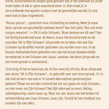
wordt. Bijvoorbeeld de leugen gaat geloven dat je het allemaal uit jezelf
moet halen of dat er geen waarheid meer is. Ook maak je in
verschillende therapieën contact met de geestelijke wereld. En wie
weet wat je daar tegenkomt..
“Hocus-pocus”... synoniem voor misleiding en bedrog. Weet je waar
deze spreuk oorspronkelijk vandaan komt? Van het Latijn “Hoc est enim
corpus meumm”. => Dit is mijn lichaam.. Waar kennen we dit van? Van
het Heilig Avondmaal waar de Heere Jezus het brood breekt en de
woorden “dit is Mijn lichaam” uitspreekt om te laten zien dat Zijn
Lichaam op dezelfde manier gebroken zou worden voor ons. In de
Rooms-Katholieke Kerk geloofde men dat het brood daadwerkelijk
veranderde in het lichaam van Jezus, vandaar dat deze uitspraak tot
een toverspreuk is verbasterd.
Toch krijg ik het er koud van als ik hier even bij stil sta. Deze uitspraak
van Jezus “dit is Mijn lichaam”... is gebruikt voor een toverspreuk.. En is
dat niet de kern van wat er in zoveel alternatieve geneeswijzen
gebeurt? Waar we worden misleid dat het zou gaan om mijn lichaam...
en niet meer om Zijn lichaam? Het lijkt allemaal zo mooi. Heling,
zelfontplooiing, noem maar op. Maar los van Jezus kan het leiden tot
verheerlijking van jouw lichaam, jouw zijn. Terwijl Híj het einddoel zou
moeten zijn van alles.